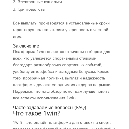
Электронные кошельки
Криптовалюты
Все выплаты производятся в установленные сроки,
гарантируя пользователям уверенность в честной
игре.
Заключение
Платформа 1win является отличным выбором для
всех, кто увлекается спортивными ставками
благодаря разнообразию спортивных событий,
удобству интерфейса и выгодным бонусам. Кроме
того, прозрачная политика выплат и надежность
платформы делают ее одним из лидеров на рынке.
Надеемся, что наш обзор помог вам лучше понять
все аспекты использования 1win.
Часто задаваемые вопросы (FAQ)
Что такое 1win?
1win – это онлайн-платформа для ставок на спорт,
предлагающая богатый выбор спортивных событий и