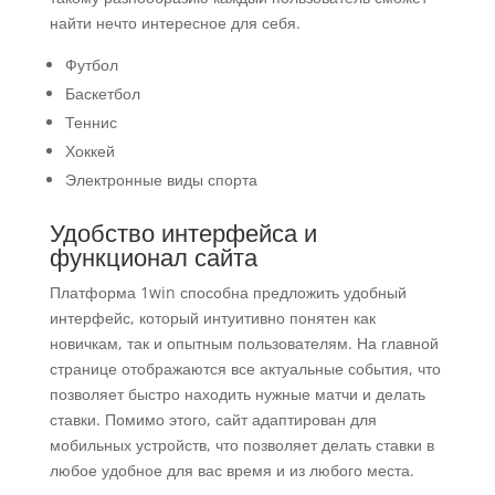
найти нечто интересное для себя.
Футбол
Баскетбол
Теннис
Хоккей
Электронные виды спорта
Удобство интерфейса и
функционал сайта
Платформа 1win способна предложить удобный
интерфейс, который интуитивно понятен как
новичкам, так и опытным пользователям. На главной
странице отображаются все актуальные события, что
позволяет быстро находить нужные матчи и делать
ставки. Помимо этого, сайт адаптирован для
мобильных устройств, что позволяет делать ставки в
любое удобное для вас время и из любого места.