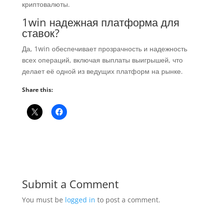
криптовалюты.
1win надежная платформа для
ставок?
Да, 1win обеспечивает прозрачность и надежность
всех операций, включая выплаты выигрышей, что
делает её одной из ведущих платформ на рынке.
Share this:
Submit a Comment
You must be
logged in
to post a comment.