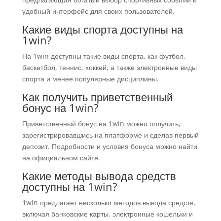
удобный интерфейс для своих пользователей.
Какие виды спорта доступны на
1win?
На 1win доступны такие виды спорта, как футбол,
баскетбол, теннис, хоккей, а также электронные виды
спорта и менее популярные дисциплины.
Как получить приветственный
бонус на 1win?
Приветственный бонус на 1win можно получить,
зарегистрировавшись на платформе и сделав первый
депозит. Подробности и условия бонуса можно найти
на официальном сайте.
Какие методы вывода средств
доступны на 1win?
1win предлагает несколько методов вывода средств,
включая банковские карты, электронные кошельки и