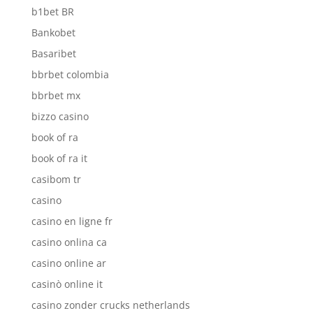
b1bet BR
Bankobet
Basaribet
bbrbet colombia
bbrbet mx
bizzo casino
book of ra
book of ra it
casibom tr
casino
casino en ligne fr
casino onlina ca
casino online ar
casinò online it
casino zonder crucks netherlands