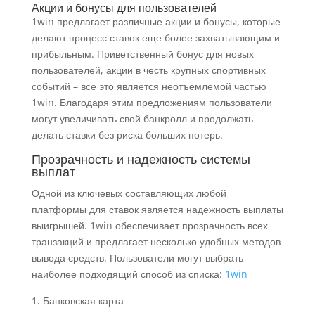
Акции и бонусы для пользователей
1win предлагает различные акции и бонусы, которые
делают процесс ставок еще более захватывающим и
прибыльным. Приветственный бонус для новых
пользователей, акции в честь крупных спортивных
событий – все это является неотъемлемой частью
1win. Благодаря этим предложениям пользователи
могут увеличивать свой банкролл и продолжать
делать ставки без риска больших потерь.
Прозрачность и надежность системы
выплат
Одной из ключевых составляющих любой
платформы для ставок является надежность выплаты
выигрышей. 1win обеспечивает прозрачность всех
транзакций и предлагает несколько удобных методов
вывода средств. Пользователи могут выбрать
наиболее подходящий способ из списка:
1win
Банковская карта