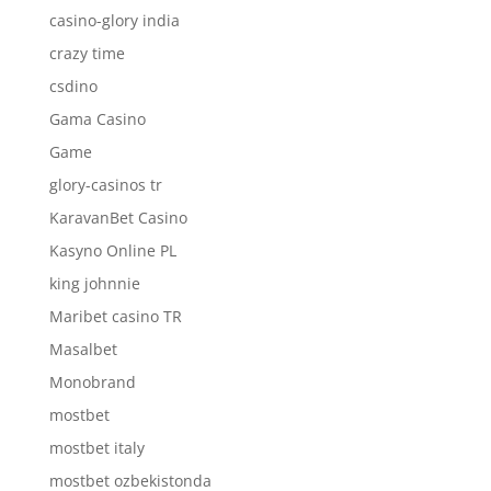
casino-glory india
crazy time
csdino
Gama Casino
Game
glory-casinos tr
KaravanBet Casino
Kasyno Online PL
king johnnie
Maribet casino TR
Masalbet
Monobrand
mostbet
mostbet italy
mostbet ozbekistonda