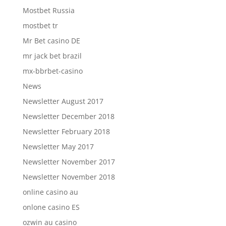
Mostbet Russia
mostbet tr
Mr Bet casino DE
mr jack bet brazil
mx-bbrbet-casino
News
Newsletter August 2017
Newsletter December 2018
Newsletter February 2018
Newsletter May 2017
Newsletter November 2017
Newsletter November 2018
online casino au
onlone casino ES
ozwin au casino