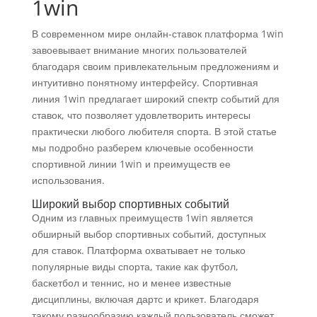
1win
В современном мире онлайн-ставок платформа 1win
завоевывает внимание многих пользователей
благодаря своим привлекательным предложениям и
интуитивно понятному интерфейсу. Спортивная
линия 1win предлагает широкий спектр событий для
ставок, что позволяет удовлетворить интересы
практически любого любителя спорта. В этой статье
мы подробно разберем ключевые особенности
спортивной линии 1win и преимуществ ее
использования.
Широкий выбор спортивных событий
Одним из главных преимуществ 1win является
обширный выбор спортивных событий, доступных
для ставок. Платформа охватывает не только
популярные виды спорта, такие как футбол,
баскетбол и теннис, но и менее известные
дисциплины, включая дартс и крикет. Благодаря
такому разнообразию каждый пользователь сможет