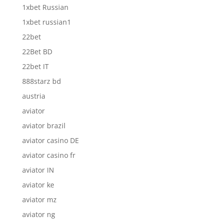
1xbet Russian
1xbet russian1
22bet
22Bet BD
22bet IT
888starz bd
austria
aviator
aviator brazil
aviator casino DE
aviator casino fr
aviator IN
aviator ke
aviator mz
aviator ng