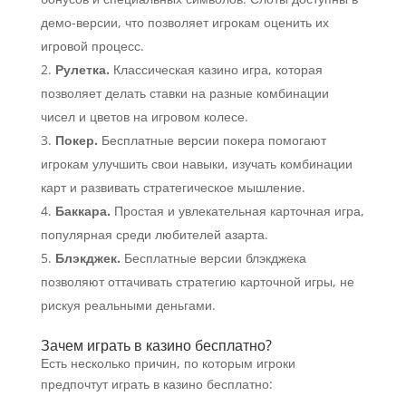
демо-версии, что позволяет игрокам оценить их
игровой процесс.
Рулетка.
Классическая казино игра, которая
позволяет делать ставки на разные комбинации
чисел и цветов на игровом колесе.
Покер.
Бесплатные версии покера помогают
игрокам улучшить свои навыки, изучать комбинации
карт и развивать стратегическое мышление.
Баккара.
Простая и увлекательная карточная игра,
популярная среди любителей азарта.
Блэкджек.
Бесплатные версии блэкджека
позволяют оттачивать стратегию карточной игры, не
рискуя реальными деньгами.
Зачем играть в казино бесплатно?
Есть несколько причин, по которым игроки
предпочтут играть в казино бесплатно: