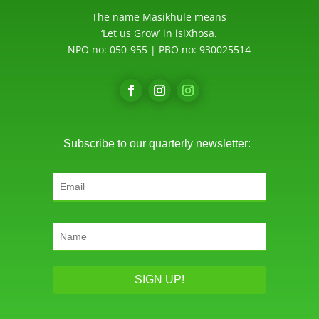
The name Masikhule means
‘Let us Grow’ in isiXhosa.
NPO no: 050-955 | PBO no: 930025514
Subscribe to our quarterly newsletter: