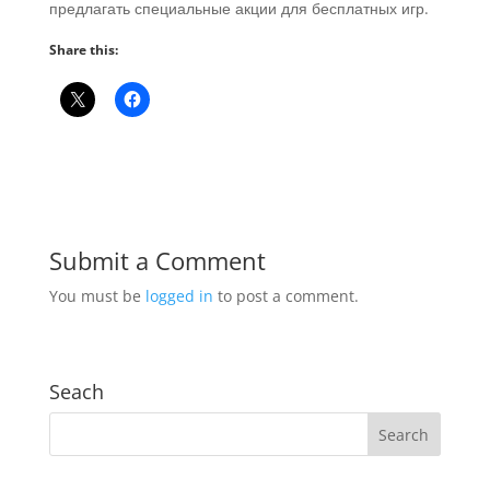
предлагать специальные акции для бесплатных игр.
Share this:
Submit a Comment
You must be
logged in
to post a comment.
Seach