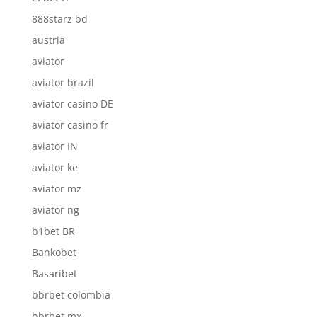
888starz bd
austria
aviator
aviator brazil
aviator casino DE
aviator casino fr
aviator IN
aviator ke
aviator mz
aviator ng
b1bet BR
Bankobet
Basaribet
bbrbet colombia
bbrbet mx