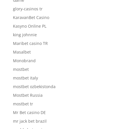
Game
glory-casinos tr
KaravanBet Casino
Kasyno Online PL
king johnnie
Maribet casino TR
Masalbet
Monobrand
mostbet
mostbet italy
mostbet ozbekistonda
Mostbet Russia
mostbet tr
Mr Bet casino DE
mr jack bet brazil